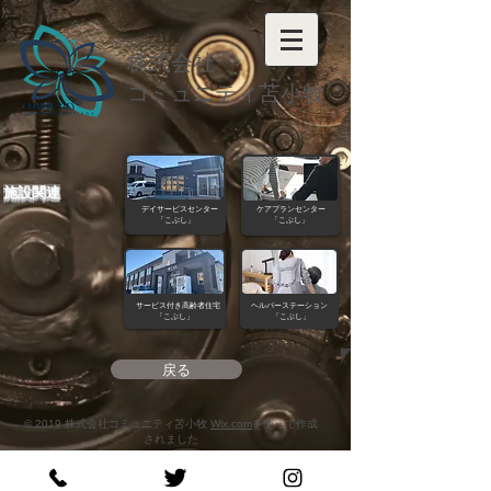
​株式会社
コミュニティ苫小牧
​施設関連
​デイサービスセンター
​ケアプランセンター
「こぶし」
「こぶし」
​サービス付き高齢者住宅
​ヘルパーステーション
「こぶし」
「こぶし」
戻る
© 2019 株式会社コミュニティ苫小牧
Wix.com
を使って作成
されました
Community-tomakomai 日本 介護 こぶし コミュニティ苫小牧